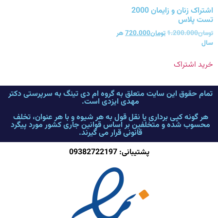
اشتراک زنان و زایمان 2000
تست پلاس
تومان
1.200.000
تومان
720.000
هر
سال
خرید اشتراک
تمام حقوق این سایت متعلق به گروه ام دی تینگ به سرپرستی دکتر
مهدی ایزدی است.
هر گونه کپی برداری یا نقل قول به هر شیوه و با هر عنوان، تخلف
محسوب شده و متخلفین بر اساس قوانین جاری کشور مورد پیگرد
قانونی قرار می گیرند.
پشتیبانی: 09382722197