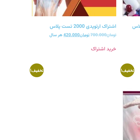
اشتراک ارتوپدی 2000 تست پلاس
تومان
700.000
تومان
420.000
هر سال
خرید اشتراک
تخفیف!
تخفیف!