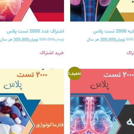
ست پلاس
اشتراک غدد 2000 تست پلاس
500
تومان
300.000
هر سال
تومان
500.000
تومان
300.000
هر سال
راک
خرید اشتراک
تخفیف!