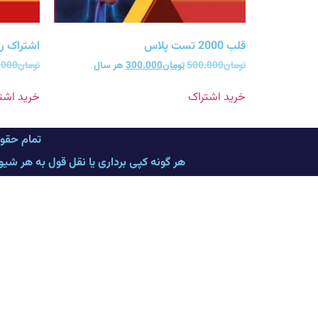
قلب 2000 تست پلاس
اشتراک روماتولو
تومان
500.000
تومان
300.000
هر سال
تومان
.000
خرید اشتراک
خرید اشت
تمام حقو
هر گونه کپی برداری یا نقل قول به هر شی