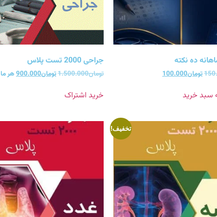
هانه ده نکته
جراحی 2000 تست پلاس
150
تومان
100.000
تومان
1.500.000
تومان
900.000
هر ما
ه سبد خرید
خرید اشتراک
تخفیف!