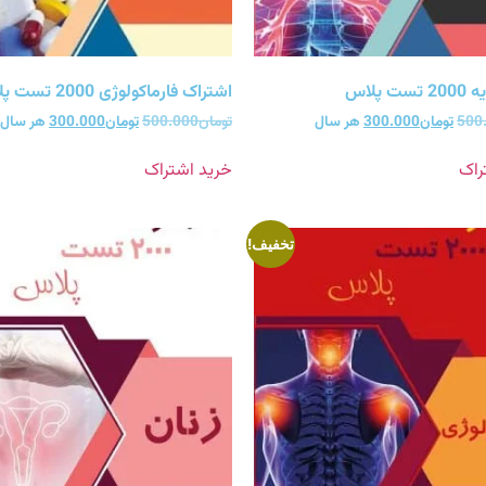
 پلاس
اشتراک فارماکولوژی 2000 تست پلاس
500
تومان
300.000
هر سال
تومان
500.000
تومان
300.000
هر سال
راک
خرید اشتراک
تخفیف!