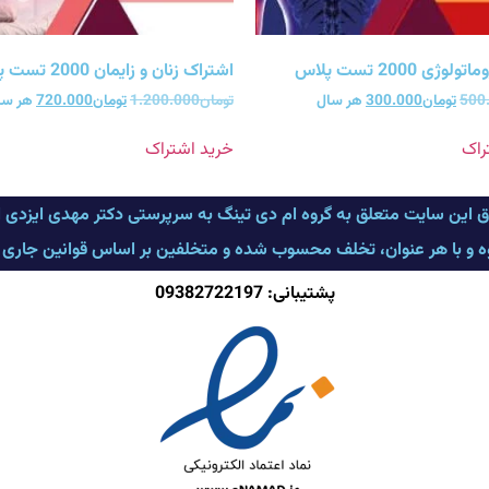
ژی 2000 تست پلاس
اشتراک زنان و زایمان 2000 تست پلاس
500
تومان
300.000
هر سال
تومان
1.200.000
تومان
720.000
هر سا
راک
خرید اشتراک
ق این سایت متعلق به گروه ام دی تینگ به سرپرستی دکتر مهدی ایزدی
وه و با هر عنوان، تخلف محسوب شده و متخلفین بر اساس قوانین جاری کشو
پشتیبانی: 09382722197