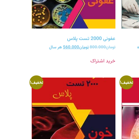
عفونی 2000 تست پلاس
ه
تومان
800.000
تومان
560.000
هر سال
خرید اشتراک
تخفیف!
تخفیف!