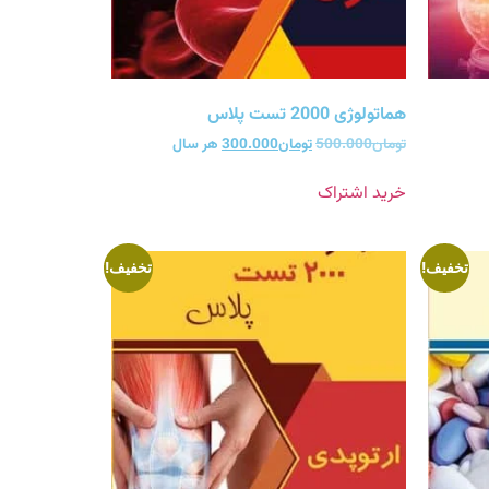
هماتولوژی 2000 تست پلاس
تومان
500.000
تومان
300.000
هر سال
خرید اشتراک
تخفیف!
تخفیف!