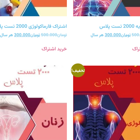
 پلاس
اشتراک فارماکولوژی 2000 تست پلاس
500
تومان
300.000
هر سال
تومان
500.000
تومان
300.000
هر سال
راک
خرید اشتراک
تخفیف!