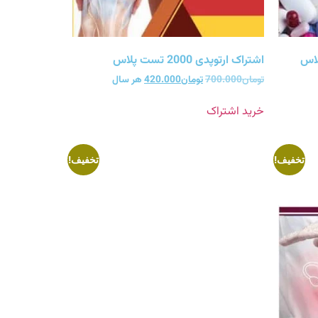
اشتراک ارتوپدی 2000 تست پلاس
تومان
700.000
تومان
420.000
هر سال
خرید اشتراک
تخفیف!
تخفیف!