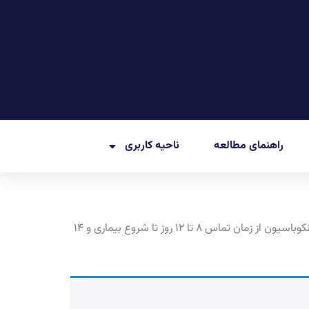
راهنمای مطالعه
ناحیه کاربری
اگزانتم‌های ویروسی در کودکان! نوبت می‌رسد به سرخک و ده نکته مهم در مورد آن! نکته اول: بیماری سرخك ۴ مرحله دارد: مرحله انكوباسيون از زمان تماس ۸ تا ۱۲ روز تا شروع بيمارى و ۱۴