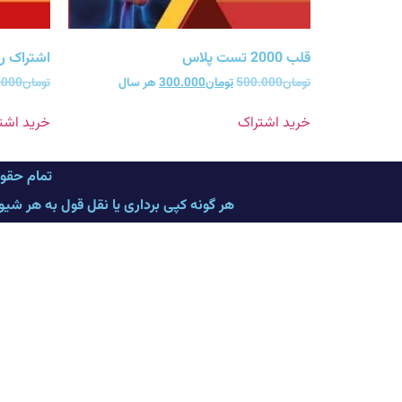
قلب 2000 تست پلاس
اشتراک روماتولو
تومان
500.000
تومان
300.000
هر سال
تومان
.000
خرید اشتراک
خرید اشت
تمام حقو
هر گونه کپی برداری یا نقل قول به هر شی