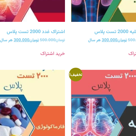
ست پلاس
اشتراک غدد 2000 تست پلاس
500
تومان
300.000
هر سال
تومان
500.000
تومان
300.000
هر سال
راک
خرید اشتراک
تخفیف!