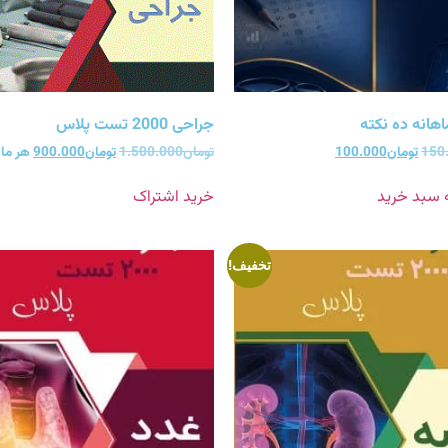
هانه ده نکته
جراحی 2000 تست پلاس
150
تومان
100.000
تومان
1.500.000
تومان
900.000
هر ما
ه سبد خرید
خرید اشتراک
تخفیف!