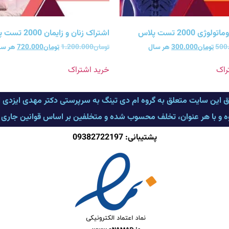
ژی 2000 تست پلاس
اشتراک زنان و زایمان 2000 تست پلاس
500
تومان
300.000
هر سال
تومان
1.200.000
تومان
720.000
هر سا
راک
خرید اشتراک
ق این سایت متعلق به گروه ام دی تینگ به سرپرستی دکتر مهدی ایزدی
وه و با هر عنوان، تخلف محسوب شده و متخلفین بر اساس قوانین جاری کشو
پشتیبانی: 09382722197