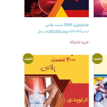
هماتولوژی 2000 تست پلاس
تومان
500.000
تومان
300.000
هر سال
خرید اشتراک
تخفیف!
تخفیف!