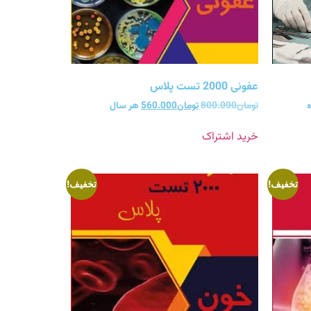
عفونی 2000 تست پلاس
ه
تومان
800.000
تومان
560.000
هر سال
خرید اشتراک
تخفیف!
تخفیف!