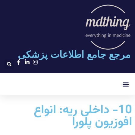
مرجع جامع اطلاعات پزشکی
۲۰۰۰ تست پلاس
10- داخلی ریه: انواع
افوزیون پلورا