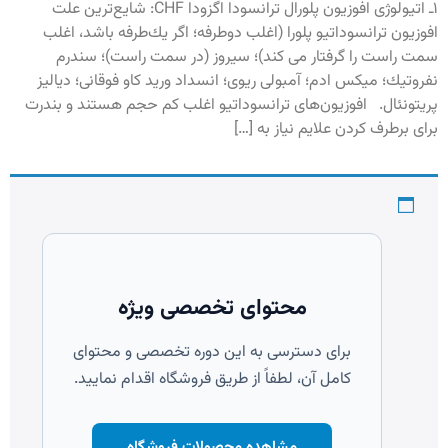
۱ـ اتيولوژى افوزيون پلورال ترانسودا اگزودا CHF: شايع‌ترين علت
افوزيون ترانسوداتيو پلورا (اغلب دوطرفه؛ اگر يك‌طرفه باشد، اغلب
سمت راست را گرفتار مى‏ كند)؛ سيروز (در سمت راست)؛ سندرم
نفروتيك؛ ميكس ‏ادم؛ آمبولى ريوى؛ انسداد وريد كاو فوقانى؛ دياليز
پريتونئال. افوزيون‏‌هاى ترانسوداتيو اغلب كم حجم هستند و بندرت
براى برطرف كردن علايم نياز به […]
محتوای تخصصی ویژه
برای دسترسی به این دوره تخصصی و محتوای
کامل آن، لطفاً از طریق فروشگاه اقدام نمایید.
مشاهده محصولات فروشگاه