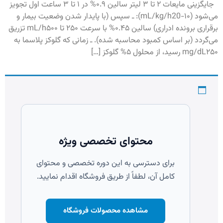
جایگزینی مایعات ۲ تا ۳ ليتر سالين ۰.۹% در ۱ تا ۳ ساعت اول تجويز
مى‌شود (mL/kg/h20-۱۰): ـ سپس (با پايدار شدن وضعيت بيمار و
برقرارى برون‏ده ادرارى) سالين ۰.۴۵% با سرعت ۲۵۰ تا mL/h۵۰۰ تزريق
مى‏‌گردد (بر اساس كمبود محاسبه شده). ـ زمانى كه گلوكز پلاسما به
mg/dL۲۵۰ رسيد، از محلول ۵% گلوكز […]
محتوای تخصصی ویژه
برای دسترسی به این دوره تخصصی و محتوای
کامل آن، لطفاً از طریق فروشگاه اقدام نمایید.
مشاهده محصولات فروشگاه