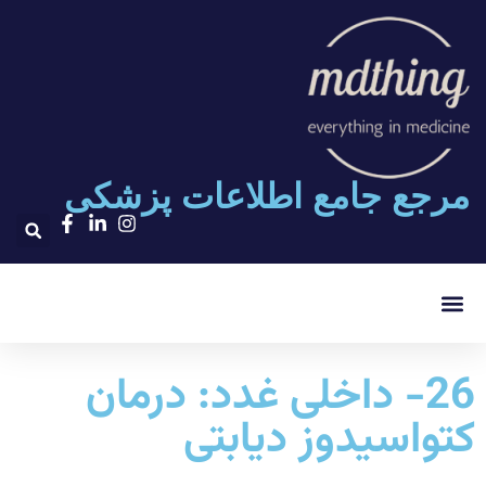
مرجع جامع اطلاعات پزشکی
۲۰۰۰ تست پلاس
26- داخلی غدد: درمان
کتواسیدوز دیابتی