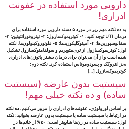
دارویی مورد استفاده در عفونت
ادراری!
به ده نکته مهم زیر در مورد ۵ دسته دارویی مورد استفاده برای
درمان UTI توجه کنید: ۱- کوتریموکسازول؛ ۲- نیتروفورانتوئین؛ ۳-
سفالوسپورین‌ها؛ ۴- آمینوگلیکوزیدها؛ ۵- فلوئوروکینولون‌ها. نکته
اول: کوتریموکسازول از تری‌متوپریم و سولفامتوکسازول تشکیل
شده است و از آن می‌توان برای درمان بیشتر پاتوژن‌های ادراری
بجز انتروکک و پسودوموناس استفاده کرد. نکته دوم:
کوتریموکسازول […]
سیستیت بدون عارضه (سیستیت
ساده) و ده نکته خیلی مهم!
بر اساس اورولوژی، عفونت‌های ادراری را مرور می‌کنیم. ده نکته
در ارتباط با سیستیت ساده یا سیستیت بدون عارضه بخوانید: نکته
اول: سیستیت ساده در زن‌ها شایع‌تر است؛ ۵۰% از خانم‌ها در