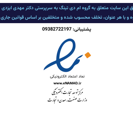
ق این سایت متعلق به گروه ام دی تینگ به سرپرستی دکتر مهدی ایزدی
وه و با هر عنوان، تخلف محسوب شده و متخلفین بر اساس قوانین جاری کشو
پشتیبانی: 09382722197