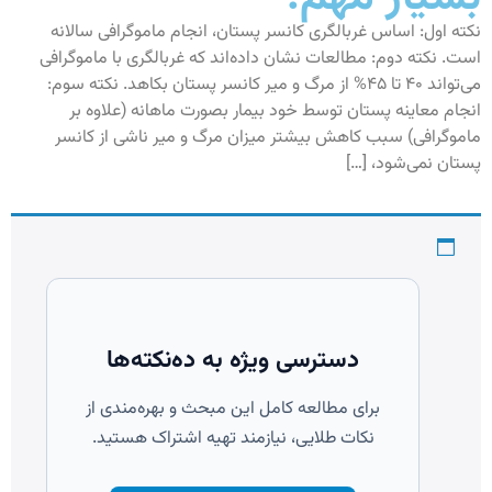
نکته اول: اساس غربالگرى كانسر پستان، انجام ماموگرافى سالانه
است. نکته دوم: مطالعات نشان داده‏‌اند كه غربالگرى با ماموگرافى
مى‏‌تواند ۴۰ تا ۴۵% از مرگ و مير كانسر پستان بكاهد. نکته سوم:
انجام معاينه پستان توسط خود بيمار بصورت ماهانه (علاوه بر
ماموگرافى) سبب كاهش بيشتر ميزان مرگ و مير ناشى از كانسر
پستان نمى‏‌شود، […]
دسترسی ویژه به ده‌نکته‌ها
برای مطالعه کامل این مبحث و بهره‌مندی از
نکات طلایی، نیازمند تهیه اشتراک هستید.