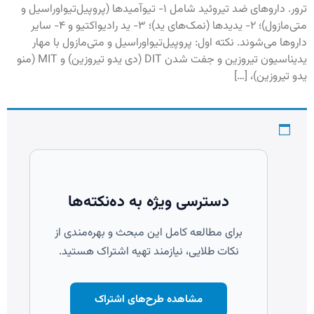
ترور. داروهای ضد تیروئید شامل ۱- تیوآمیدها (پروپیل‌تیواوراسیل و
متی‌مازول)؛ ۲- یدیدها (نمک‌های ید)؛ ۳- ید رادیواکتیو و ۴- سایر
داروها می‌شوند. نکته اول: پروپيل‌‏تيواوراسيل و متى‌‏مازول با مهار
يديناسيون تيروزين و جفت شدن DIT (دی یدو تیروزین) و MIT (منو
یدو تیروزین)، […]
دسترسی ویژه به ده‌نکته‌ها
برای مطالعه کامل این مبحث و بهره‌مندی از
نکات طلایی، نیازمند تهیه اشتراک هستید.
مشاهده طرح‌های اشتراک