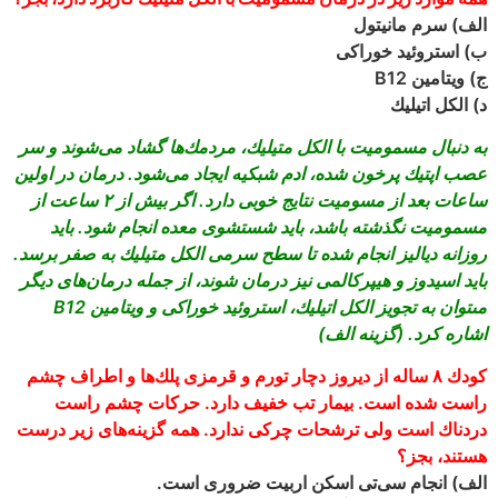
الف) سرم مانيتول
ب) استروئيد خوراكى
ج) ويتامين B12
د) الكل اتيليك
به دنبال مسموميت با الكل متيليك، مردمك‏‌ها گشاد مى‌‏شوند و سر
عصب اپتيك پرخون شده، ادم شبكيه ايجاد مى‌‏شود. درمان در اولين
ساعات بعد از مسوميت نتايج خوبى دارد. اگر بيش از ۲ ساعت از
مسموميت نگذشته باشد، بايد شستشوى معده انجام شود. بايد
روزانه دياليز انجام شده تا سطح سرمى الكل متيليك به صفر برسد.
بايد اسيدوز و هيپركالمى نيز درمان شوند، از جمله درمان‌‏هاى ديگر
مى‏توان به تجويز الكل اتيليك، استروئيد خوراكى و ويتامين B12
اشاره كرد. (گزينه الف)
كودك ۸ ساله از ديروز دچار تورم و قرمزى پلك‏‌ها و اطراف چشم
راست شده است. بيمار تب خفيف دارد. حركات چشم راست
دردناك است ولى ترشحات چركى ندارد. همه گزينه‌‏هاى زير درست
هستند، بجز؟
الف) انجام سى‌‏تى اسكن اربيت ضرورى است.