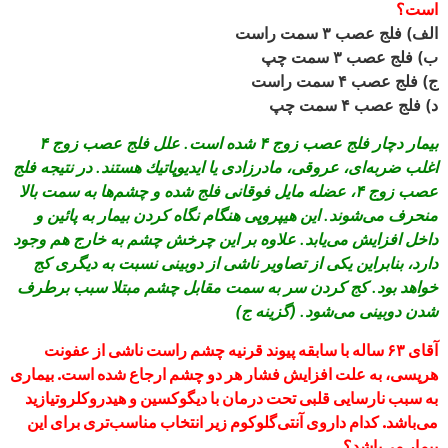
است؟
الف) فلج عصب ۳ سمت راست
ب) فلج عصب ۳ سمت چپ
ج) فلج عصب ۴ سمت راست
د) فلج عصب ۴ سمت چپ
بيمار دچار فلج عصب زوج ۴ شده است. علل فلج عصب زوج ۴
اغلب ضربه‌‏اى، عروقى، مادرزادى يا ايديوپاتيك هستند. در نتيجه فلج
عصب زوج ۴، عضله مايل فوقانى فلج شده و چشم‌‏ها به سمت بالا
منحرف مى‌‏شوند. اين هيپروپى هنگام نگاه كردن بيمار به پائين و
داخل افزايش مى‏‌يابد. علاوه بر اين چرخش چشم به خارج هم وجود
دارد، بنابراين يكى از تصاوير ناشى از دوبينى نسبت به ديگرى كج
خواهد بود. كج كردن سر به سمت مقابل چشم مبتلا سبب برطرف
شدن دوبينى مى‏‌شود. (گزينه ج)
آقاى ۶۳ ساله با سابقه پيوند قرنيه چشم راست ناشى از عفونت
هرپسى، به علت افزايش فشار هر دو چشم ارجاع شده است. بيمارى
به سبب نارسايى قلبى تحت درمان با ديگوكسين و هيدروكلروتيازيد
مى‌‏باشد. كدام داروى آنتى‌‏گلوكوم زير انتخاب مناسب‏‌ترى براى اين
بيمار مى‌‏باشد؟