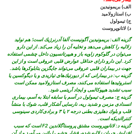
الف) بريمونيدين
ب) استازولاميد
ج) تيمولول
د) لاتانوپروست
گزينه الف: بريمونيدين آگونيست آلفا آدرنرژيك است؛ هم توليد
زلاليه را كاهش مى‏‌دهد و تخليه آن را زياد مى‌‏كند. از اين دارو
مى‌‏توان در گلوكوم زاويه باز و هيپرتانسيون داخل چشمى استفاده
كرد. اين دارو داراى حداقل عوارض قلبى عروقى است و از اين
جهت در بيماران قلبى عروقى مى‏‌تواند جايگزين بتابلوكرها باشد.
گزينه ب: در بيمارانى كه از ديورتيك‏‌هاى تيازيدى و يا ديگوكسين يا
استروئيدها استفاده مى‌‏كنند، مصرف استازولاميد ممكن است
سبب تشديد هيپوكالمى و ايجاد آريتمى شود.
گزينه ج: مصرف تيمولول در آسم يا سابقه ابتلا به آسم، بيمارى
انسدادى مزمن و شديد ريه، نارسايى آشكار قلب، شوك با منشأ
قلب و بلوك دهليزى بطنى درجه ۲ يا ۳ و برادى‌‏كاردى سينوسى
كنتراانديكه است.
گزينه د: لاتانوپروست مشتق پروستاگلاندين F2 است كه سبب
افزايش جريان زلاليه شده، فشار چشم را پائين مى‏‌آورد و از آن