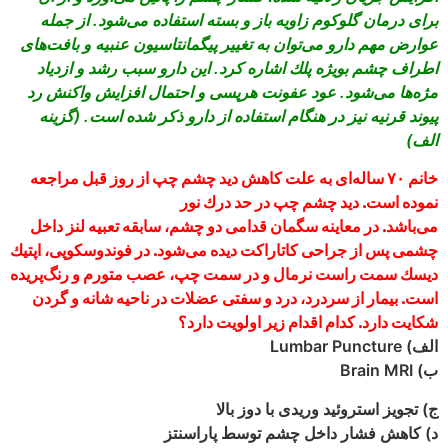
براى درمان گلوكوم زاويه باز و بسته استفاده مى‏‌شود. از جمله
عوارض مهم دارو مى‌‏توان به تغيير پيگمانتاسيون عنبيه و بافت‌‏هاى
اطراف چشم بويژه پلك اشاره كرد. اين دارو سبب رشد و ازدياد
مژه‏‌ها مى‏‌شود. عود عفونت هرپسى و احتمال افزايش واكنش رد
پيوند قرنيه نيز در هنگام استفاده از دارو ذكر شده است. (گزينه
الف)
خانم ۷۰ ساله‌‏اى به علت كاهش ديد چشم چپ از روز قبل مراجعه
نموده است. ديد چشم چپ در حد درك نور
مى‏‌باشد. در معاينه سگمان قدامى دو چشم، سابقه تعبيه لنز داخل
چشمى پس از جراحى كاتاراكت ديده مى‌‏شود. در
فوندوسكوپى، اپتيك
ديسك سمت راست نرمال و در سمت چپ، عصب متورم و رنگ‌‏پريده
است. بيمار از سردرد،
درد و سفتى عضلات در ناحيه شانه و گردن
شكايت دارد. كدام اقدام زير اولويت دارد؟
الف) Lumbar Puncture
ب) Brain MRI
ج) تجويز استروئيد وريدى با دوز بالا
د) كاهش فشار داخل چشم توسط پاراسنتز