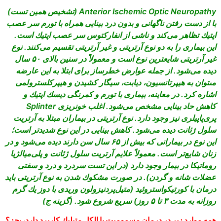
Anterior Ischemic Optic Neuropathy (تشخيص همين تست)
با از دست رفتن ناگهانى و بدون درد بينايى همراه با تورم سر عصب
اپتيك تظاهر مى‏‌كند و ناشى از انفاركتوس سر عصب اپتيك است.
اين بيمارى را به دو نوع آرتريتى و غير آرتريتى تقسيم مى‏‌كنند. نوع
غير آرتريتى شايع‏ترين نوع است و معمولاً در سنين بالاى ۵۰ سال
ديده مى‏‌شود. از جمله عوارض خطرساز براى ابتلا به اين عارضه
مى‏توان به هيپرتانسيون، ديابت، سيگار كشيدن و هيپركلسترولمى
اشاره كرد. در معاينه، بيمارى با تورم و كمرنگى ديسك اپتيك و
كاهش حاد بينايى مشخص مى‏‌شود. اغلب خونريزى Splinter
پرى‏‌پاپيلرى نيز وجود دارد. نوع آرتريتى در بيماران مبتلا به آرتريت
سلول ژئانت ديده مى‌‏شود. كاهش بينايى در اين نوع شديدتر است؛
اين نوع در بيمارانى كه بيش از ۶۵ سال سن دارند ديده مى‌‏شود و در
زنان شايع‌‏تر است. معمولاً علايم آرتريت سلول ژئانت و پلى‏‌ميالژيا
روماتيكا در بيمار وجود دارد (در اين تست سردرد و درد و سفتى
عضلات شانه و گردن). در صورت مشكوك شدن به نوع آرتريتى بايد
درمان با كورتيكواستروئيد (متيل‏‌پردنيزولون وريدى با دوز يك گرم
روزانه به مدت ۳ تا ۵ روز) سريع شروع شود. (گزينه ج)
همه موارد زير در درمان مسموميت با الكل متيليك كاربرد دارد، بجز؟