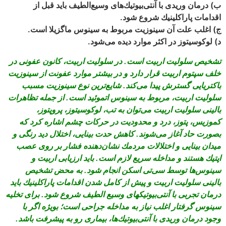
ب) درمان وريدى با آنتى‌‏بيوتيك‌‏هاى وسيع‌‏الطيف بايد قبل از
اقدامات پاراكلينيك شروع شود.
ج) اغلب علت آن سينوزيت مربوط به سينوس ماگزيلا است.
د) لوكوسيتوز در اكثر موارد ديده مى‌‏شود.
تشخیص سلولیت اربیت است. در سلوليت اربيت، كانون عفونى در
خلف سپتوم اربيت قرار دارد و در بيشتر موارد عفونت از سينوزيت
باكتريايى گسترش پيدا مى‏‌كند. شايع‏‌ترين نوع سينوزيت مسبب
سلوليت اربيت، مربوط به سينوس اتموئيد است. از جمله تظاهرات
بالينى سلوليت اربيت مى‌‏توان به تب، لوكوسيتوز، پروپتوز،
كموزيس، پتوز، درد و محدوديت در حركات چشم اشاره كرد كه
بصورت حاد آغاز مى‌‏شوند. كاهش حدت بينايى، اختلال ديد رنگى و
ميدان بينايى و اختلالات مردمك نشان‌‏دهنده فشار بر روى عصب
اپتيك هستند و مداخله سريع لازم است. بايد ارزيابى اربيت و
سينوس‏‌ها توسط سى‌‏تى اسكن انجام شود. به محض تشخيص
بالينى سلوليت اربيت و پيش از كامل شدن اقدامات پاراكلينيك بايد
درمان تجربى با آنتى‏‌بيوتيك‏هاى وسيع الطيف شروع شود. براى تخليه
سينوس گرفتار اغلب نياز به مداخله جراحى است؛ بويژه اگر با
وجود درمان وريدى با آنتی‌‏بيوتيك‌‏ها، بيمارى رو به پيشرفت باشد.