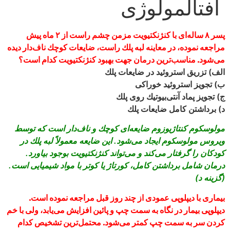
افتالمولوژی
پسر ۸ ساله‌‏اى با كنژنكتيويت مزمن چشم راست از ۲ ماه پيش
مراجعه نموده، در معاينه لبه پلك راست، ضايعات كوچك ناف‏‌دار ديده
مى‏‌شود. مناسب‌‏ترين درمان جهت بهبود كنژنكتيويت كدام است؟
الف) تزريق استروئيد در ضايعات پلك
ب) تجويز استروئيد خوراكى
ج) تجويز پماد آنتى‌‏بيوتيك روى پلك
د) برداشتن كامل ضايعات پلك
مولوسكوم كنتاژيوزوم ضايعه‌‏اى كوچك و ناف‌‏دار است كه توسط
ويروس مولوسكوم ايجاد مى‌‏شود. اين ضايعه معمولاً لبه پلك در
كودكان را گرفتار مى‏‌كند و مى‏‌تواند كنژنكتيويت بوجود بياورد.
درمان شامل برداشتن كامل، كورتاژ يا كوتر با مواد شيميايى است.
(گزينه د)
بيمارى با ديپلوپى عمودى از چند روز قبل مراجعه نموده است.
ديپلوپى بيمار در نگاه به سمت چپ و پائين افزايش مى‌‏يابد، ولى با خم
كردن سر به سمت چپ كمتر مى‏‌شود. محتمل‌‏ترين تشخيص كدام