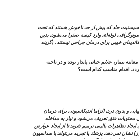
ه‌‏سيستيت حاد كه بيش از حد ناخوش هستند كه تحت
نوگرافى لوله‏‌اى وارد كيسه صفرا مى‏‌شود، بدين
نديداى خوبى براى درمان جراحى نيستند. (گزينه
ران از ۷-۶ ساعت پيش مراجعه نموده است. در معاينه بيمار، علايم حياتى پايدار بوده و در ناحيه
‏گردد. اقدام مناسب كدام است؟
 تنهايى و بدون درد، الزاما انديكاسيونى براى درمان
 محتويات فتق تعريف مى‌‏شود و نياز به مداخله
 جا رفتن دارد. فتق‌‏هايى كه بتازگى به دام افتاده‌‏اند، بايد در مدت ۴ تا ۶ ساعت از زمان ايجاد تظاهرات بالينى ترميم شوند تا از ايجاد عوارض
 نشان نمى‌‏دهد، پزشك با تجربه مى‏‌تواند با سداسيون