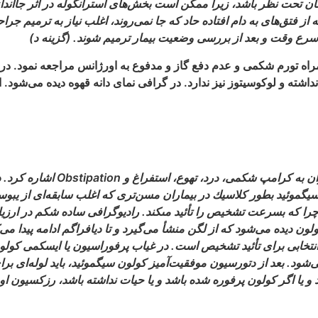
يمارستان تحت نظر باشد، زيرا ممكن است بخش‌‏هاى استرانگوله در اثر جا
تق‌‏هاى به دام افتاده حاد كه جا نمى‌‏روند، اغلب نياز به ترميم جراح
 اسرع وقت و بعد از بررسى وضعيت بيمار ترميم شوند. (گزينه د)
 به همراه تورم شكمى و عدم دفع گاز و مدفوع به اورژانس مراجعه نمود. 
ته و لوكوسيتوز نيز ندارد. در گرافى نماى دانه قهوه ديده مى‏‌شود.
از جمله علايم بالينى ولولوس سيگم
گموئيد بطور كلاسيك در بيماران مسن‏‌ترى كه اغلب سابقه‏‌اى از يبو
، چرا كه بسرعت تشخيص را تأئيد مى‏كند. راديوگرافى ساده شكم در ار
ش انتخابى براى تأئيد تشخيص است. در غياب پرفوراسيون يا ايسكمى كو
 يا اگر كولون پرفوره شده باشد و يا حيات نداشته باشد، رزكسيون اور