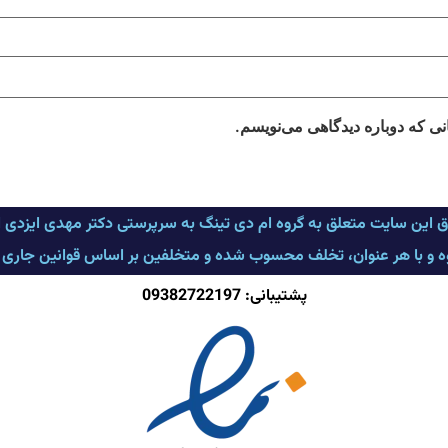
نی که دوباره دیدگاهی می‌نویسم.
ق این سایت متعلق به گروه ام دی تینگ به سرپرستی دکتر مهدی ایزدی
وه و با هر عنوان، تخلف محسوب شده و متخلفین بر اساس قوانین جاری کشو
پشتیبانی: 09382722197