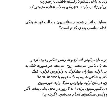
اندازى به داخل شكم بازگشته باشند. در صورت
ى اورژانس دارند. فتق‏‌هاى به دام افتاده مزمنى كه
در معاينات انجام شده، ديستانسيون و حالت غير قرينگى
 اقدام مناسب بعدى كدام است؟
وئيد و سكوم مى‌‏توان به كرامپ شكمى، درد، تهوع، استفراغ و Obstipation اشاره كرد. در معاينه بالينى اتساع و تندرنس شكم وجود دارد و
ست يا دمانس مى‏‌دهند، روى مى‌‏دهد. در صورت شك به
زيابى اوليه بيماران مشكوك به ولولوس كولون كمك
كننده است. ولولوس سيگموئيد بصورت قوس متسع كولون ديده مى‌‏شود كه از لگن منشأ مى‏‌گيرد و تا ديافراگم ادامه پيدا مى‌‏كند و شكلى شبيه به دانه قهوه يا Bent-Inner
لون، درمان اوليه ولولوس سيگموئيد دتورسيون
اندوسكوپيك است كه در ۶۰ تا ۹۵% موارد مفيد واقع مى‏‌شود. بعد از دتورسيون موفقيت‌‏آميز كولون سيگموئيد، بايد لوله‌‏اى براى دكمپرسيون براى ۱ تا ۳ روز در محل باقى بماند. اگر
ژانس سيگموئيد انجام مى‌‏شود. (گزينه ج)