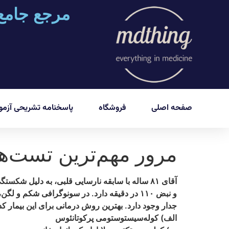
مرجع جامع
صفحه اصلی
فروشگاه
پاسخنامه تشریحی آزمون
مرور مهم‌ترین تست‌های پره‌ان
و نبض ۱۱۰ در دقيقه دارد. در سونوگرافى شكم
جدار وجود دارد. بهترين روش درمانى براى اين بيمار 
الف) كوله‏‌سيستوستومى پركوتانئوس