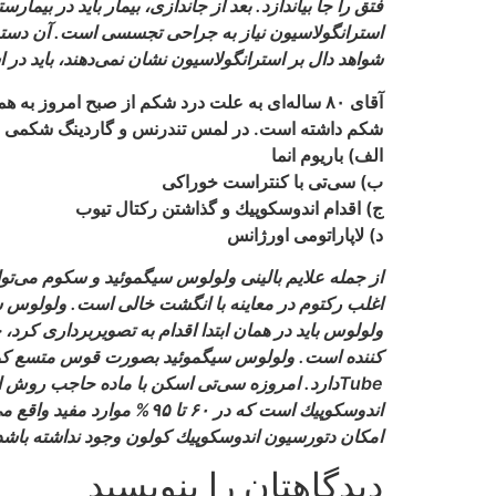
فتق را جا بياندازد. بعد از جاندازى، بيمار بايد در ب
استرانگولاسيون نياز به جراحى تجسسى است. آن دسته از ف
شواهد دال بر استرانگولاسيون نشان نمى‏‌دهند، بايد در
آقاى ۸۰ ساله‏‌اى به علت درد شكم از صبح امروز
شكم داشته است. در لمس تندرنس و گاردينگ شكمى نداش
الف) باريوم انما
ب) سى‌‏تى با كنتراست خوراكى
ج) اقدام اندوسكوپيك و گذاشتن ركتال تيوب
د) لاپاراتومى اورژانس
اغلب ركتوم در معاينه با انگشت خالى است. ولولوس سي
ولولوس بايد در همان ابتدا اقدام به تصويربردارى كرد
Tubeدارد. امروزه سى‏‌تى اسكن با ماده حاجب رو
امكان دتورسيون اندوسكوپيك كولون وجود نداشته باشد و
دیدگاهتان را بنویسید