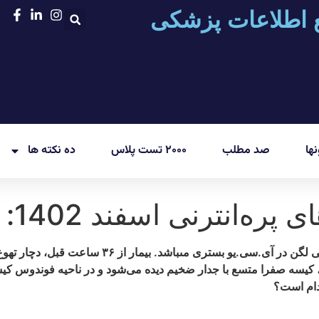
 اطلاعات پزشکی
ها
صد مطلب
۲۰۰۰ تست پلاس
ده نکته ها
ترنی اسفند 1402: جراحی (3)
 و لگن، كيسه صفرا متسع با جدار ضخيم ديده مى‌‏شود و در ناحيه فوندو
كدام است؟