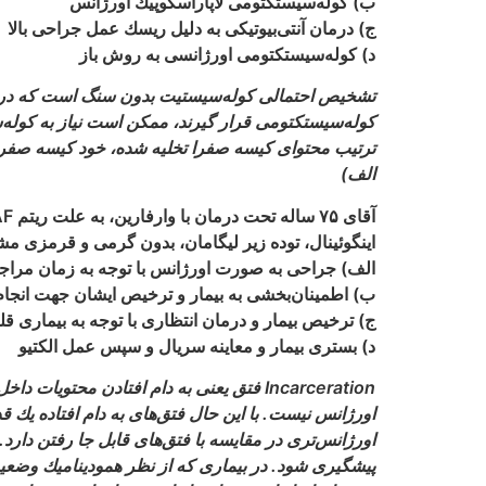
ب) كوله‌‏سيستكتومى لاپاراسكوپيك اورژانس
ج) درمان آنتى‌‏بيوتيكى به دليل ريسك عمل جراحى بالا
د) كوله‏‌سيستكتومى اورژانسى به روش باز
تشخیص احتمالی کوله‌سیستیت بدون سنگ است که درمانی
كوله‏‌سيستكتومى قرار گيرند، ممكن است نياز به كوله‌
ترتيب محتواى كيسه صفرا تخليه شده، خود كيسه صفرا 
الف)
اينگوئينال، توده زير ليگامان، بدون گرمى و قرمزى مش
الف) جراحى به صورت اورژانس با توجه به زمان مراج
ب) اطمينان‏‌بخشى به بيمار و ترخيص ايشان جهت انجام
ج) ترخيص بيمار و درمان انتظارى با توجه به بيمارى قل
د) بسترى بيمار و معاينه سريال و سپس عمل الكتيو
Incarceration فتق يعنى به دام افتادن محت
اورژانس نيست. با اين حال فتق‏‌هاى به دام افتاده يك 
پيشگيرى شود. در بيمارى كه از نظر هموديناميك وضعيت پا