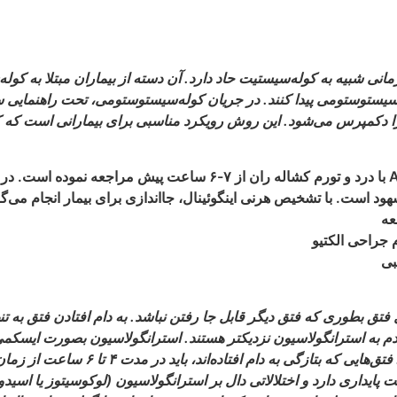
 شبیه به کوله‌سیستیت حاد دارد. آن دسته از بيماران مبتلا به كول
‏سيستوستومى پيدا كنند. در جريان كوله‌‏سيستوستومى، تحت راهنمايى سو
دكمپرس مى‏‌شود. اين روش رويكرد مناسبى براى بيمارانى است كه كا
آقاى ۷۵ ساله تحت درمان با وارفارين، به علت ريتم AF با درد و تورم كشاله 
هود است. با تشخيص هرنى اينگوئينال، جااندازى براى بيمار انجام مى‌
عه
 جراحى الكتيو
بى
ويات داخل فتق بطورى كه فتق ديگر قابل جا رفتن نباشد. به دام افتادن فتق به
قدم به استرانگولاسيون نزديك‏تر هستند. استرانگولاسيون بصورت ايسكمى
اورژانس‏‌ترى در مقايسه با فتق‏‌هاى قابل
يدارى دارد و اختلالاتى دال بر استرانگولاسيون (لوكوسيتوز يا اسيدوز)