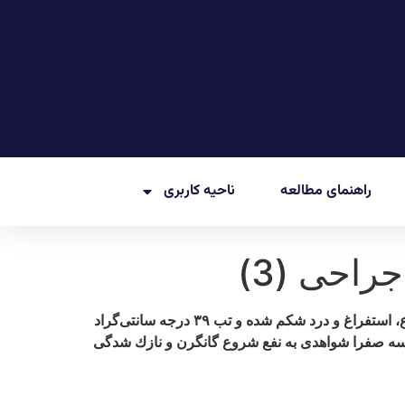
راهنمای مطالعه
ناحیه کاربری
آقاى ۸۱ ساله با سابقه نارسايى قلبى، به دليل شكستگى لگن در آى.سى.يو بسترى مى‏باشد. بيمار از ۳۶ ساعت قبل، دچار تهوع، استفراغ و درد شكم شده و تب ۳۹ درجه سانتى‏‌گراد
س كيسه صفرا شواهدى به نفع شروع گانگرن و نازك‏ شدگى