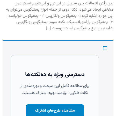
بين رفتن اتصالات بين سلولى در اپی‌درم و اپى‏‌تليوم اسكواموى
مخاطى ايجاد مى‌‏شود. نکته دوم: از جمله انواع پمفيگوس می‌توان به
این موارد اشاره کرد: ۱- پمفیگوس ولگاریس؛ ۲- پمفیگوس فولیاسه؛
۳- پمفیگوس پارانئوپلاستیک. نکته سوم: پمفيگوس ولگاريس
شايعترين نوع پمفیگوس است، پوست […]
دسترسی ویژه به ده‌نکته‌ها
برای مطالعه کامل این مبحث و بهره‌مندی از
نکات طلایی، نیازمند تهیه اشتراک هستید.
مشاهده طرح‌های اشتراک