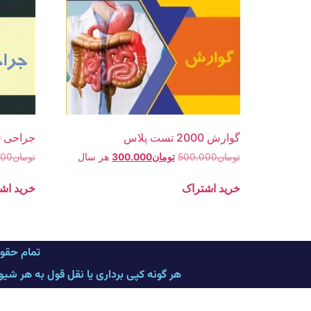
گوارش 2000 تست پلاس
جراحی 2000 تست پلاس
تومان
500.000
تومان
300.000
هر سال
تومان
000
خرید اشتراک
خرید اش
تمام حقو
هر گونه کپی برداری یا نقل قول به هر شی