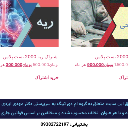
اشتراک ریه 2000 تست پلاس
1.500.
تومان
900.000
هر ماه
تومان
500.000
تومان
300.000
هر 
تراک
خرید اشتراک
ق این سایت متعلق به گروه ام دی تینگ به سرپرستی دکتر مهدی ایزدی
وه و با هر عنوان، تخلف محسوب شده و متخلفین بر اساس قوانین جاری کشو
پشتیبانی: 09382722197