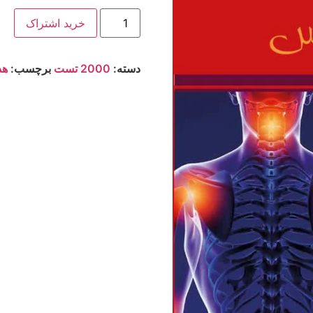
خرید اشتراک
دسته:
2000 تست
برچسب:
هد