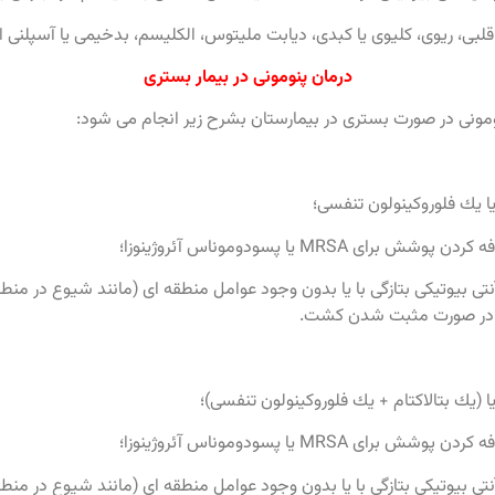
درمان پنومونی در بیمار بستری
ا يك فلوروكينولون تنفسى؛
M يا پسودوموناس آئروژينوزا؛
نتى ‏بيوتيكى بتازگى با يا بدون وجود عوامل منطقه‏ اى (مانند شيوع در 
 (يك بتالاكتام + يك فلوروكينولون تنفسى)؛
M يا پسودوموناس آئروژينوزا؛
نتى ‏بيوتيكى بتازگى با يا بدون وجود عوامل منطقه‏ اى (مانند شيوع در 