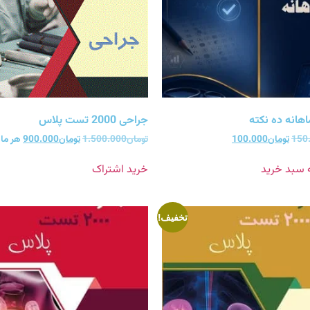
هانه ده نکته
جراحی 2000 تست پلاس
150
تومان
100.000
تومان
1.500.000
تومان
900.000
هر ما
ه سبد خرید
خرید اشتراک
تخفیف!