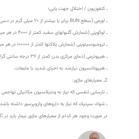
ـ كنفوزيون / اختلال جهت‏ يابى؛
ـ اورمى (سطح BUN برابر يا بيشتر از ۲۰ ميلى ‏گرم در دسى ‏ليتر)؛
ـ لوكوپنى (شمارش گلبول‏هاى سفيد كمتر از ۴۰۰۰ در هر ميكروليتر)؛
ـ ترومبوسيتوپنى (شمارش پلاكت‏ها كمتر از ۱۰۰۰۰۰ در هر ميكروليتر)؛
ـ هيپوترمى (دماى مركزى بدن كمتر از ۳۶ درجه سانتى‏ گراد)؛
ـ هيپوتانسيون نيازمند به احياى شديد با مايعات.
2ـ معيارهاى ماژور:
ـ نارسايى تنفسى كه نياز به ونتيلاسيون مكانيكى تهاجمى 
ـ شوك سپتيك كه نياز به داروهاى وازوپرسور داشته باشد.
در صورت وجود هر كدام از معيارهاى ماژور بيمار بايد در IUC بسترى شود. همچنين اگر بيمار سه معيار از نه معيار ماينور را داشته باشد، بايد در ICU بسترى شود.