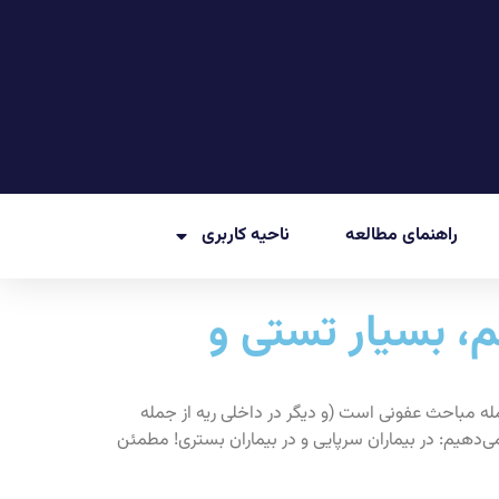
راهنمای مطالعه
ناحیه کاربری
اریسون 2022: بسیار مهم، بسیار تستی و
ومونی هاریسون از جمله مباحث عفونی است (و دیگر در داخلی ریه از جمله
ی‌دهیم: در بیماران سرپایی و در بیماران بستری! مطمئن