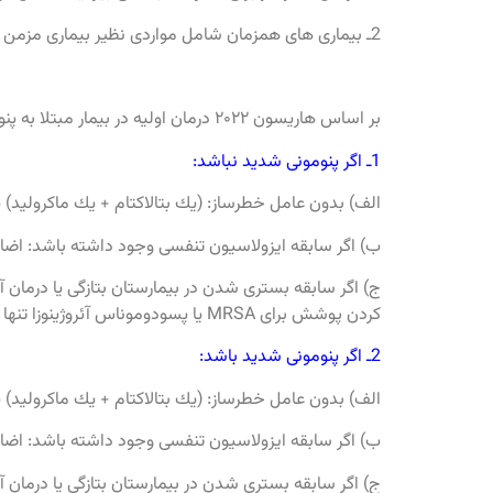
2ـ بيمارى ‏هاى همزمان شامل مواردى نظير بيمارى مزمن قلبى، ريوى، كليوى يا كبدى، ديابت مليتوس، الكليسم، بدخيمى يا آسپلنى است.
بر اساس هاریسون ۲۰۲۲ درمان اوليه در بيمار مبتلا به پنومونى در صورت بسترى در بيمارستان بشرح زير انجام مى ‏شود:
1ـ اگر پنومونى شديد نباشد:
الف) بدون عامل خطرساز: (يك بتالاكتام + يك ماكروليد) ي
ب) اگر سابقه ايزولاسيون تنفسى وجود داشته باشد: اضافه كردن پوشش براى RSA
ج) اگر سابقه بسترى شدن در بيمارستان بتازگى يا درمان آ
كردن پوشش براى MRSA يا پسودوموناس آئروژينوزا تنها در صورت مثبت شدن كشت.
2ـ اگر پنومونى شديد باشد:
الف) بدون عامل خطرساز: (يك بتالاكتام + يك ماكروليد) يا
ب) اگر سابقه ايزولاسيون تنفسى وجود داشته باشد: اضافه كردن پوشش براى RSA
ج) اگر سابقه بسترى شدن در بيمارستان بتازگى يا درمان آ