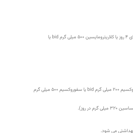
الف) درمان تركيبى با آموكسى ‏سيلين (۱ گرم tid) + يك ماكروليد (آزيترومايسين ۵۰۰ ميلى ‏گرم روز اول و بعد ۲۵۰ ميلى ‏گرم در روز براى ۴ روز يا كلاريترومايسين ۵۰۰ ميلى ‏گرم bid يا
الف) درمان تركيبى با آموكسى ‏سيلين / كلاوولانات (۱۲۵/۵۰۰ ميلى ‏گرم tid يا ۱۲۵/۸۷۵ ميلى ‏گرم bid) يا يك سفالوسپورين (سفپودوكسيم ۲۰۰ ميلى ‏گرم bid يا سفوروكسيم ۵۰۰ ميلى‏ گرم