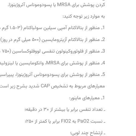
كردن پوشش براى MRSA يا پسودوموناس آئروژينوزا.
به موارد زير توجه كنيد:
1ـ منظور از بتالاكتام آمپى ‏سيلين سولباكتام (۳-۱.۵ گرم هر ۶ ساعت است).
2ـ منظور از بتالاكتام آزيترومايسين (۵۰۰ ميلى ‏گرم در روز) يا كلاريترومايسين (۵۰۰ ميلى ‏گرم bid) است.
3ـ منظور از فلوئوروكينولون تنفسى لووفلوكساسين (۷۵۰ ميلى ‏گرم در روز) يا موگسى‏ فلوكساسين (۴۰۰ ميلى ‏گرم در روز) يا ژمى ‏فلوكساسين (۳۲۰ ميلى ‏گرم در روز) است.
4ـ منظور از پوشش براى MRSA، وانكومايسين يا لينزوليد است.
5ـ منظور از پوشش براى پسودوموناس آئروژينوزا، پيپراسيلين تازوباكتام، سفپيم، سفتازيديم، ايمى ‏پنم، مروپنم يا آزترئونام است.
معيارهاى مربوط به تشخيص CAP شديد بشرح زير است:
1ـ معيارهاى ماينور:
ـ تعداد تنفس برابر يا بيشتر از ۳۰ در دقيقه؛
ـ نسبت PaO2 به FIO2 برابر يا كمتر از ۲۵۰؛
ـ ارتشاح چند لوبى؛