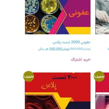
عفونی 2000 تست پلاس
ه
تومان
800.000
تومان
560.000
هر سال
خرید اشتراک
تخفیف!
تخفیف!