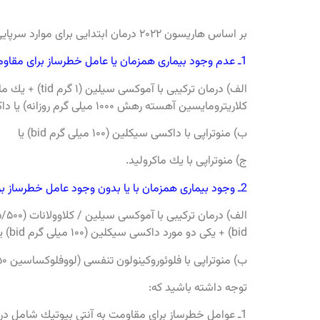
بر اساس هاريسون ۲۰۲۲ درمان ابتدايى براى موارد سرپايى پنومونى كسب شده در جامعه بشرح زير است:
1ـ عدم وجود بيمارى همزمان يا عامل خطرساز براى مقاومت به آنتى ‏بيوتيك:
كلاريترومايسين آهسته رهش ۱۰۰۰ ميلى ‏گرم روزانه) يا داكسى‏ سيكلين (۱۰۰ ميلى ‏گرم bid) يا
ب) منوتراپى با داكسى ‏سيكلين (۱۰۰ ميلى ‏گرم bid) يا
ج) منوتراپى با يك ماكروليد.
2ـ وجود بيمارى همزمان با يا بدون وجود عامل خطرساز براى مقاومت به آنتى ‏بيوتيك:
bid) + يكى دو مورد داكسى ‏سيكلين (۱۰۰ ميلى ‏گرم bid) يا يك ماكروليد يا
ب) منوتراپى با فلوئوروكينولون تنفسى (لووفلوكساسين ۷۵۰ ميلى ‏گرم در روز يا موگسى ‏فلوكساسين ۴۰۰ ميلى‏‌گرم در روز يا ژمى ‏فلوكساسين ۳۲۰ ميلى ‏گرم در روز).
توجه داشته باشيد كه:
1ـ عوامل خطرساز براى مقاومت به آنتى ‏بيوتيك شامل درمان آنتى‏ بيوتيكى در ۳ ماه گذشته يا تماس داشتن با سيستم مراقبت‏هاى بهداشتى مى ‏شود.