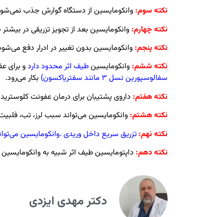
نکته سوم:
وانکومایسین از دستگاه گوارش جذب نمی‌
شود؛
نکته چهارم:
وانکومایسین بعد از تجویز تزریقی در بیشتر ب
نکته پنجم:
وانکومایسین بدون تغییر در ادرار دفع می‌شود
نکته ششم:
وانکومایسین
طیف اثر محدود دارد
و برای عف
سفالوسپورین نسل ۳ مانند سفتریاکسون)
بکار می‌رود.
نکته هفتم:
داروی پشتیبان برای درمان عفونت کلوسترید
نکته هشتم:
وانکومایسین می‌تواند سبب لرز، تب، فلبیت
نکته نهم:
تزریق سریع داخل وریدی .وانکومایسین می‌تواند سبب
نکته دهم:
داپتومایسین طیف اثر شبیه به وانکومایسین دا
دکتر مهدی ایزدی