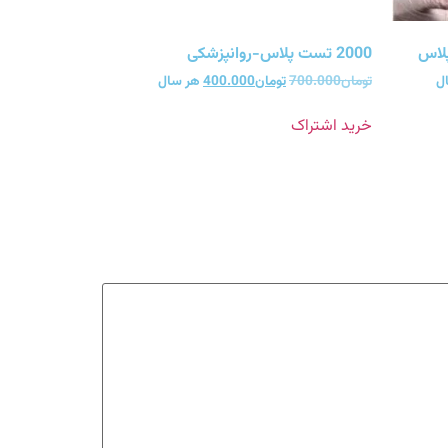
2000 تست پلاس-روانپزشکی
ل
تومان
700.000
تومان
400.000
هر سال
خرید اشتراک