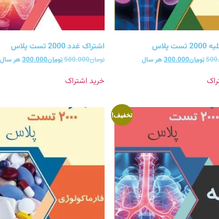
ست پلاس
اشتراک غدد 2000 تست پلاس
500
تومان
300.000
هر سال
تومان
500.000
تومان
300.000
هر سال
راک
خرید اشتراک
تخفیف!