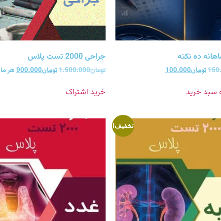
هانه ده نکته
جراحی 2000 تست پلاس
150
تومان
100.000
تومان
1.500.000
تومان
900.000
هر ما
ه سبد خرید
خرید اشتراک
تخفیف!