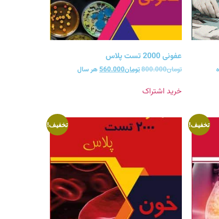
عفونی 2000 تست پلاس
ه
تومان
800.000
تومان
560.000
هر سال
خرید اشتراک
تخفیف!
تخفیف!