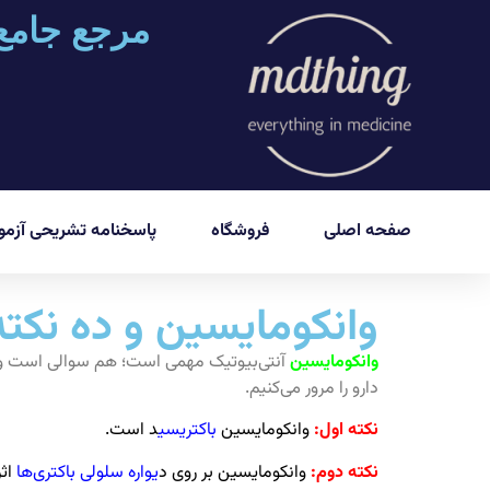
مرجع جامع
صفحه اصلی
فروشگاه
پاسخنامه تشریحی آزمون
وانکومایسین و ده نکته
وانکومایسین
آنتی‌بیوتیک مهمی است؛ هم سوالی است و کا
دارو را مرور می‌کنیم.
نکته اول:
وانکومایسین
باکتریسی
د است.
نکته دوم:
وانکومایسین بر روی د
یواره سلولی باکتری‌ها
اث