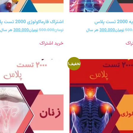
 پلاس
اشتراک فارماکولوژی 2000 تست پلاس
500
تومان
300.000
هر سال
تومان
500.000
تومان
300.000
هر سال
راک
خرید اشتراک
تخفیف!