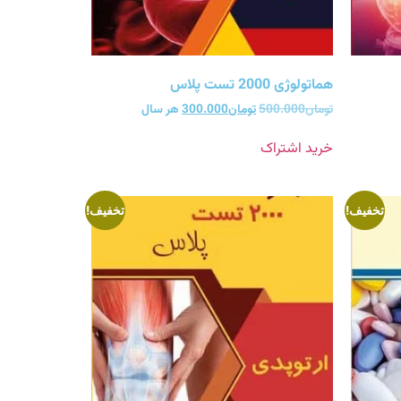
هماتولوژی 2000 تست پلاس
تومان
500.000
تومان
300.000
هر سال
خرید اشتراک
تخفیف!
تخفیف!