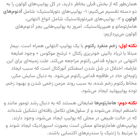
همان‌طور که از بخش قبلی بخاطر دارید، در کل پولیپ‌های کولون را به
دو دسته تقسیم می‌کنیم: ۱- پولیپ‌های نئوپلاستیک: شامل
آدنوم‌های
کولون
و ۲- پولیپ‌های غیرنئوپلاستیک شامل انواع التهابی،
هامارتوماتو و هیپرپلاستیک. امروز به پولیپ‌هایی بجز آدنوم‌های
کولون می‌پردازیم:
نکته اول:
زخم منفرد رکتوم
با یک پولیپ التهابی همراه است. بیمار
مبتلا با تریاد بالینی خونریزی رکتال + ترشح موکوس + وجود ضایعه
التهابی در دیواره قدامی رکتوم مراجعه می‌کند. علت زمینه‌ای برای این
عارضه، اختلال در شل شدن اسفنکتر آنورکتال است که سبب ایجاد
زاویه‌ای حاد در طاقچه قدامی رکتوم می‌شود. به دنبال سایش مکرر،
مخاط رکتوم زخم شده، به سبب روند مزمن زخمی شدن و بهبود زخم،
توده پولیپوئید ایجاد می‌شود.
نکته دوم:
هامارتوم‌ها
ضایعاتی هستند که به دنبال رشد تومور مانند و
نامنظم ایجاد می‌شوند و از سلول‌های تکامل یافته‌ای تشکیل شده‌اند
که در حالت طبیعی در محلی که پولیپ ایجاد می‌شود، وجود دارند.
پولیپ‌های هامارتوماتو ممکن است بصورت اسپورادیک ایجاد شوند و
یا مرتبط با ژنتیک یا سندرم‌های اکتسابی باشند.