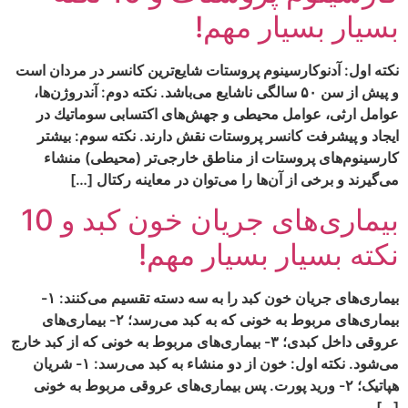
بسیار بسیار مهم!
نکته اول: آدنوكارسينوم پروستات شايع‏‌ترين كانسر در مردان است
و پيش از سن ۵۰ سالگى ناشايع مى‌‏باشد. نکته دوم: آندروژن‌‏ها،
عوامل ارثى، عوامل محيطى و جهش‏‌هاى اكتسابى سوماتيك در
ايجاد و پيشرفت كانسر پروستات نقش دارند. نکته سوم: بيشتر
كارسينوم‌‏هاى پروستات از مناطق خارجى‏‌تر (محيطى) منشاء
مى‏‌گيرند و برخى از آن‌‏ها را مى‌‏توان در معاينه ركتال […]
بیماری‌های جریان خون کبد و 10
نکته بسیار بسیار مهم!
بیماری‌های جریان خون کبد را به سه دسته تقسیم می‌کنند: ۱-
بیماری‌های مربوط به خونی که به کبد می‌رسد؛ ۲- بیماری‌های
عروقی داخل کبدی؛ ۳- بیماری‌های مربوط به خونی که از کبد خارج
می‌شود. نکته اول: خون از دو منشاء به کبد می‌رسد: ۱- شریان
هپاتیک؛ ۲- ورید پورت. پس بیماری‌های عروقی مربوط به خونی
[…]