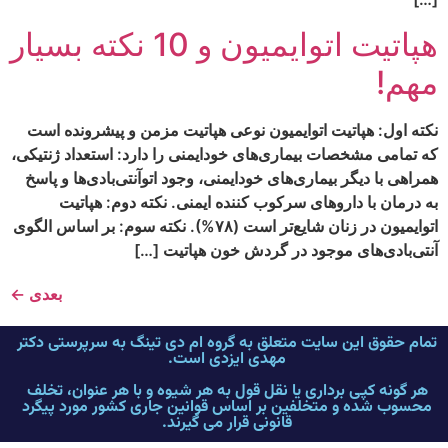
هپاتیت اتوایمیون و 10 نکته بسیار
مهم!
نکته اول: هپاتيت اتوايميون نوعى هپاتيت مزمن و پيشرونده است
كه تمامى مشخصات بيمارى‏‌هاى خودايمنى را دارد: استعداد ژنتيكى،
همراهى با ديگر بيمارى‏‌هاى خودايمنى، وجود اتوآنتى‌‏بادى‌‏ها و پاسخ
به درمان با داروهاى سركوب كننده ايمنى. نکته دوم: هپاتیت
اتوایمیون در زنان شايع‏‌تر است (۷۸%). نکته سوم: بر اساس الگوى
آنتى‌‏بادى‏‌هاى موجود در گردش خون هپاتيت […]
بعدی
←
تمام حقوق این سایت متعلق به گروه ام دی تینگ به سرپرستی دکتر
مهدی ایزدی است.
هر گونه کپی برداری یا نقل قول به هر شیوه و با هر عنوان، تخلف
محسوب شده و متخلفین بر اساس قوانین جاری کشور مورد پیگرد
قانونی قرار می گیرند.