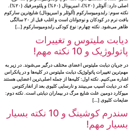
اصلى دارد: آلوئلر (۲۰%)، امبريونال (۶۰%) و پلئومرفيك (۲۰%).
نکته سوم: رابدوميوساركوم (آلوئلر و امبريونال) شايع‌‏ترين ساركوم
بافت نرم در كودكان و نوجوانان است و اغلب قبل از ۲۰ سالگى
ظاهر مى‌‏شود. نکته چهارم: نوع كودكى رابدوميوساركوم […]
دیابت ملیتوس و تغییرات
پاتولوژیک و 10 نکته مهم!
در جریان دیابت ملیتوس اعضای مختلف درگیر می‌شوند. در زیر به
مهم‌ترین تغییرات پاتولوژیک دیابت ملیتوس در کلیه‌ها و در پانکراس
اشاره می‌کنیم. نکته اول: كليه‏‌ها از جمله اصلى‏‌ترين اعضايى هستند
كه در ديابت آسيب مى‌‏بينند و نارسايى كليوى بعد از انفاركتوس
ميوكارد دومين علت شايع مرگ در بيماران ديابتى است. نکته دوم:
ضايعات كليوى […]
سندرم کوشینگ و 10 نکته بسیار
بسیار مهم!