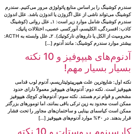
سندرم كوشينگ را بر اساس منابع پاتولوژی مرور مى‏‌كنيم. سندرم
کوشینگ می‌تواند ناشی از علل اگزوژن یا اندوژن باشد. علل اندوژن
سندرم كوشينگ شامل موارد زير است: ۱ـ علل روانى (كوشينگ
كاذب: افسردگى، الكليسم، آنورکسی عصبی، اختلالات پانيك،
محروميت از الكل يا داروهاى ناركوتيك). ۲ـ علل وابسته به ACTH:
بیشتر موارد سندرم كوشينگ: مانند آدنوم […]
آدنوم‌های هیپوفیز و 10 نکته
بسیار بسیار مهم!
نکته اول: شايع‌ترين علت هيپرپيتوئيتاريسم، آدنوم لوب قدامى
هيپوفيز است. نکته دوم: آدنوم‌‏هاى هيپوفيز معمولاً داراى حدود
مشخص و قوام نرم هستند. نکته سوم: آدنوم‌های کوچك هیپوفیز
ممكن است محدود به زين تركى باقى بمانند، اما تومورهاى بزرگ‏تر
ممكن است كياسماى بينايى و ساختمان‌‏هاى مجاور را تحت فشار
قرار بدهند. در ۳۰% موارد آدنوم‌‏های هیپوفیز […]
کارسینوم پروستات و 10 نکته