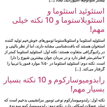
بيشتر شوانوم‏‌ها اسپوراديك ايجاد […]
استئوئید استئوما و
استئوبلاستوما و 10 نکته خیلی
مهم!
استئوئيد استئوما و استئوبلاستوما تومورهاى خوش‌‏خيم توليد كننده
استخوان هستند كه بافت‏‌شناسى مشابه دارند، اما از نظر بالينى و
در راديوگرافى متفاوت هستند: نکته اول: استئوئيد استئوما كمتر از
۲ سانتى‌‏متر قطر دارد و در مردان جوان بيشترين شيوع را دارا
است. نکته دوم: استئوئید استئوما در ۵۰% موارد فمور يا تى‌‏بيا را
گرفتار مى‌‏كند. […]
رابدومیوسارکوم و 10 نکته بسیار
بسیار مهم!
نکته اول: رابدوميوساركوم نوعى تومور مزانشيمى بدخيم است كه
تمايز عضلات اسكلتى دارد. نکته دوم: رابدومیوسارکوم سه نوع