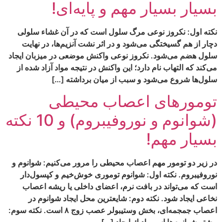
بسیار بسیار مهم و پایه‌ای!
نکته اول: نکروز نوعی مرگ سلول است که در آن غشاء سلولی
دچار از هم گسیختگی می‌شود و در اثر نشت آنزیم‌ها، در نهایت
سلول هضم می‌شود. نکروز نوعی واکنش موضعی در میزبان ایجاد
می‌کند که التهاب نام دارد؛ این واکنش در نتیجه مواد آزاد شده از
سلول‌ها شروع می‌شود و سبب از میان برداشته […]
تومورهای اعصاب محیطی
(شوانوم و نوروفیبروم) و 10 نکته
بسیار مهم!
در زیر دو تومور مهم اعصاب محیطی را مرور می‌کنیم: شوانوم و
نوروفیبروم. نکته اول: شوانوم تومورى خوش‏‌خيم و كپسول‏‌دار
است كه مى‌‏تواند در بافت نرم، اعضاى داخلى يا ريشه اعصاب
نخاعى ايجاد شود. نکته دوم: شايع‏ترين محل ایجاد شوانوم در
اعصاب جمجمه‌‏اى، بخش وستيبولر عصب زوج ۸ است. نکته سوم: